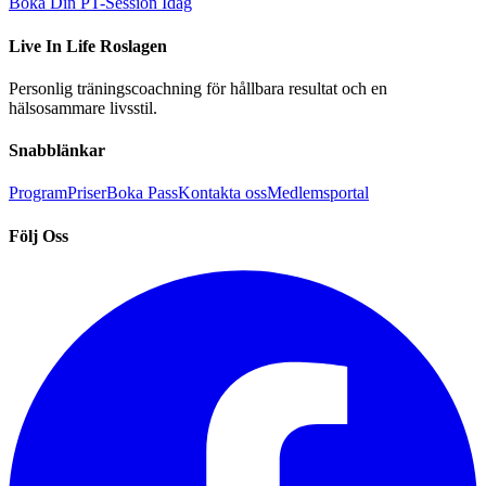
Boka Din PT-Session Idag
Live In Life Roslagen
Personlig träningscoachning för hållbara resultat och en
hälsosammare livsstil.
Snabblänkar
Program
Priser
Boka Pass
Kontakta oss
Medlemsportal
Följ Oss